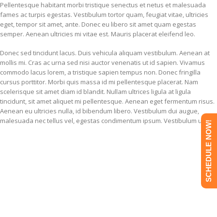
Pellentesque habitant morbi tristique senectus et netus et malesuada
fames ac turpis egestas. Vestibulum tortor quam, feugiat vitae, ultricies
eget, tempor sit amet, ante. Donec eu libero sit amet quam egestas
semper. Aenean ultricies mi vitae est. Mauris placerat eleifend leo.
Donec sed tincidunt lacus. Duis vehicula aliquam vestibulum. Aenean at
mollis mi. Cras ac urna sed nisi auctor venenatis ut id sapien. Vivamus
commodo lacus lorem, a tristique sapien tempus non. Donec fringilla
cursus porttitor. Morbi quis massa id mi pellentesque placerat. Nam
scelerisque sit amet diam id blandit. Nullam ultrices ligula at ligula
tincidunt, sit amet aliquet mi pellentesque. Aenean eget fermentum risus.
Aenean eu ultricies nulla, id bibendum libero. Vestibulum dui augue,
malesuada nec tellus vel, egestas condimentum ipsum. Vestibulum ut.
SCHEDULE NOW!